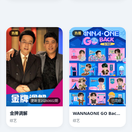
热播
热播
更新至20260602期
已完结
金牌调解
WANNAONE GO Back To Base
综艺
综艺