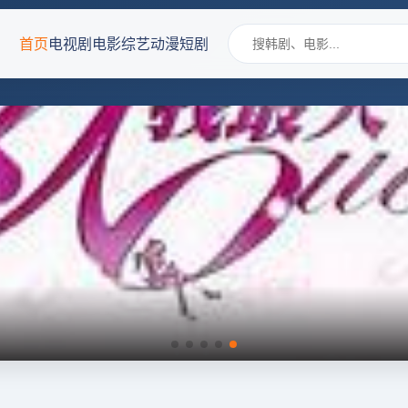
首页
电视剧
电影
综艺
动漫
短剧