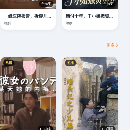
全60集
全79集
一纸医院报告，拆穿儿媳谎言
错付十年，于小姐撤资清算
短剧
短剧
更多
热播
热播
HD中字
HD国语