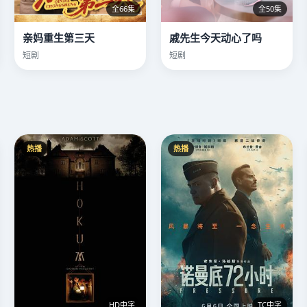
全66集
全50集
亲妈重生第三天
戚先生今天动心了吗
短剧
短剧
热播
热播
HD中字
TC中字