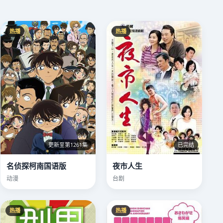
热播
热播
更新至第1261集
已完结
名侦探柯南国语版
夜市人生
动漫
台剧
热播
热播