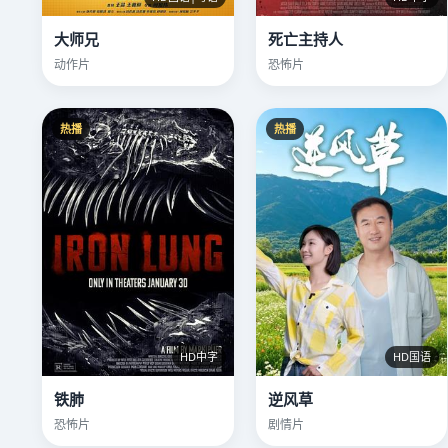
大师兄
死亡主持人
动作片
恐怖片
热播
热播
HD中字
HD国语
铁肺
逆风草
恐怖片
剧情片