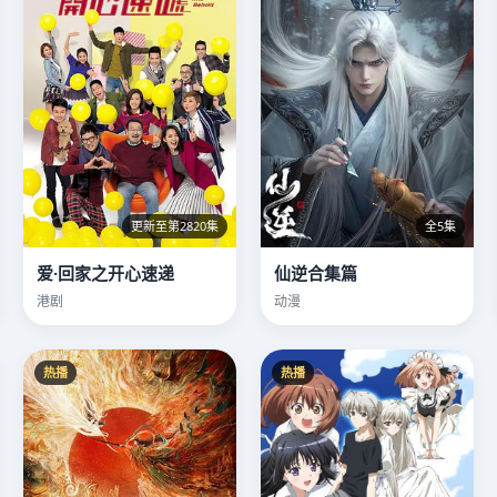
更新至第2820集
全5集
爱·回家之开心速递
仙逆合集篇
港剧
动漫
热播
热播