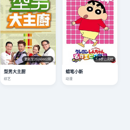
更新至20260602期
1-9季已完结
型男大主厨
蜡笔小新
综艺
动漫