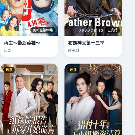
更新至第08集
已完结
再生～最后英雄～
布朗神父第十三季
日剧
欧美剧
热播
热播