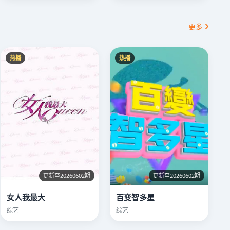
更多
热播
热播
更新至20260602期
更新至20260602期
女人我最大
百变智多星
综艺
综艺